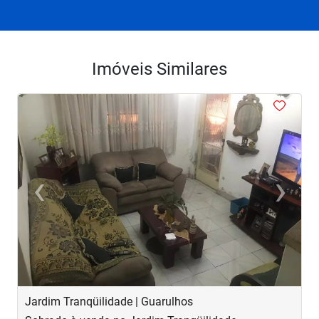
Imóveis Similares
<
<
<
<
<
‹
›
Previous
Next
Jardim Tranqüilidade | Guarulhos
P