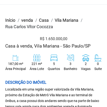
Início
venda
Casa
Vila Mariana
Rua Carlos Vítor Cocozza
R$ 1.650.000,00
Casa à venda, Vila Mariana - São Paulo/SP
187,00 m²
221 m²
5
3
2
0
Área Principal
Área Lote
Quartos
Banheiro
Vagas
Suite
DESCRIÇÃO DO IMÓVEL
Localizada em uma região super valorizada da Vila Mariana,
próximo da Estação de Metrô Vila Mariana e ao terminal de
ônibus, a casa possui dois andares sendo que na parte de baixo
temos sala ampla para dois ambientes arejada e iluminada ,