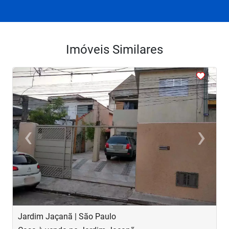
Imóveis Similares
<
<
<
<
<
‹
›
Previous
Next
Jardim Jaçanã | São Paulo
V