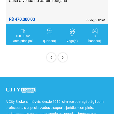
Casa à venda no Jardim Jaçanã
C
R$ 470.000,00
R
Código. 8620
Código. 8620
150,00 m²
5
2
3
Área principal
quarto(s)
Vaga(s)
banho(s)
‹
›
A City Brokers Imóveis, desde 2016, oferece operação ágil com
profissionais especializados e suporte jurídico completo,
destacando-se na compra, venda e aluguel de imóveis em