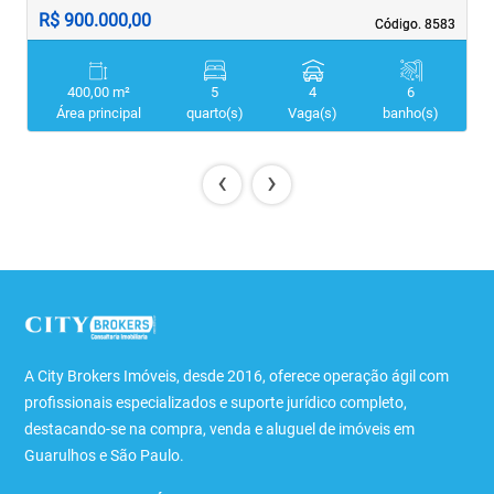
R$ 900.000,00
R
Código. 8583
Código. 8583
400,00 m²
5
4
6
Área principal
quarto(s)
Vaga(s)
banho(s)
‹
›
A City Brokers Imóveis, desde 2016, oferece operação ágil com
profissionais especializados e suporte jurídico completo,
destacando-se na compra, venda e aluguel de imóveis em
Guarulhos e São Paulo.