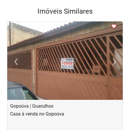
Imóveis Similares
<
<
<
<
<
‹
›
Previous
Next
Gopoúva | Guarulhos
J
Casa à venda no Gopoúva
C