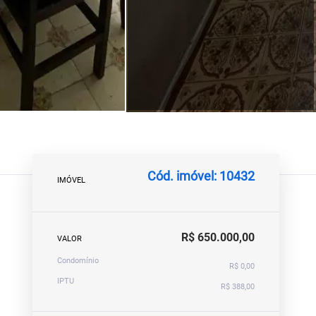
Cód. imóvel: 10432
IMÓVEL
R$ 650.000,00
VALOR
Condomínio
R$ 0,00
IPTU
R$ 388,00