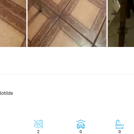
lotilde
2
0
0