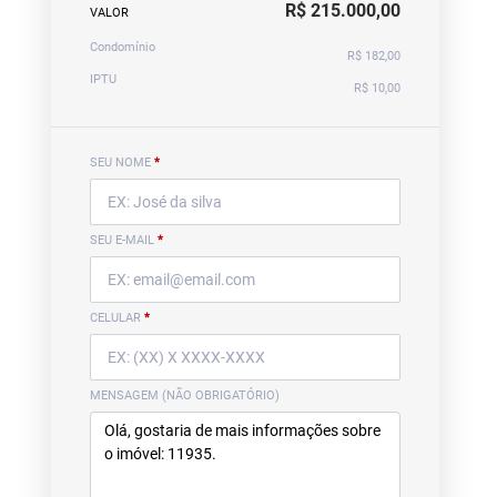
R$ 215.000,00
VALOR
Condomínio
R$ 182,00
IPTU
R$ 10,00
SEU NOME
*
SEU E-MAIL
*
CELULAR
*
MENSAGEM (NÃO OBRIGATÓRIO)