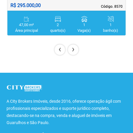
R$ 295.000,00
R
Código. 8570
Código. 8570
47,00 m²
2
1
1
Área principal
quarto(s)
Vaga(s)
banho(s)
‹
›
A City Brokers Imóveis, desde 2016, oferece operação ágil com
profissionais especializados e suporte jurídico completo,
destacando-se na compra, venda e aluguel de imóveis em
Guarulhos e São Paulo.