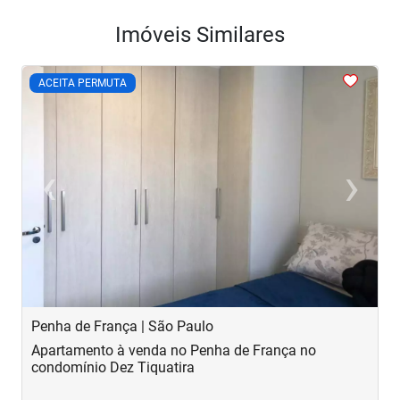
Imóveis Similares
<
<
<
<
<
ACEITA PERMUTA
‹
›
Previous
Next
Penha de França | São Paulo
B
Apartamento à venda no Penha de França no
A
condomínio Dez Tiquatira