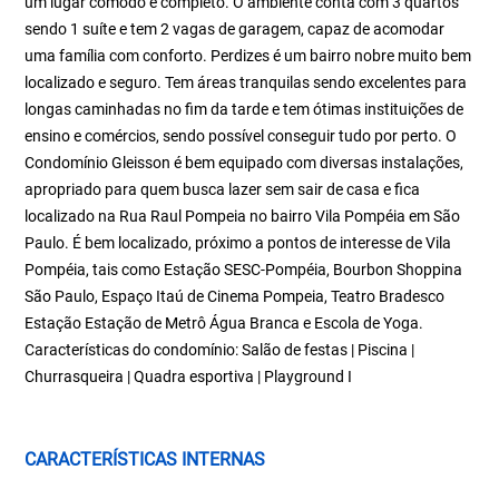
um lugar cômodo e completo. O ambiente conta com 3 quartos
sendo 1 suíte e tem 2 vagas de garagem, capaz de acomodar
uma família com conforto. Perdizes é um bairro nobre muito bem
localizado e seguro. Tem áreas tranquilas sendo excelentes para
longas caminhadas no fim da tarde e tem ótimas instituições de
ensino e comércios, sendo possível conseguir tudo por perto. O
Condomínio Gleisson é bem equipado com diversas instalações,
apropriado para quem busca lazer sem sair de casa e fica
localizado na Rua Raul Pompeia no bairro Vila Pompéia em São
Paulo. É bem localizado, próximo a pontos de interesse de Vila
Pompéia, tais como Estação SESC-Pompéia, Bourbon Shoppina
São Paulo, Espaço Itaú de Cinema Pompeia, Teatro Bradesco
Estação Estação de Metrô Água Branca e Escola de Yoga.
Características do condomínio: Salão de festas | Piscina |
Churrasqueira | Quadra esportiva | Playground I
CARACTERÍSTICAS INTERNAS