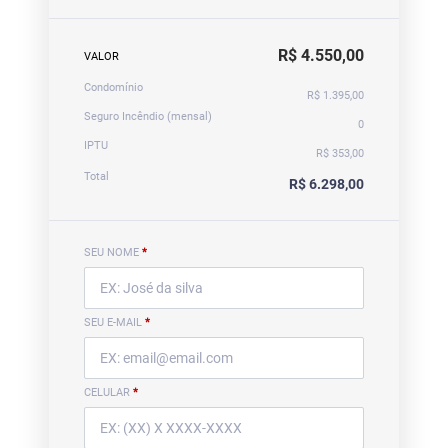
R$ 4.550,00
VALOR
Condomínio
R$ 1.395,00
Seguro Incêndio (mensal)
0
IPTU
R$ 353,00
Total
R$ 6.298,00
SEU NOME
*
SEU E-MAIL
*
CELULAR
*