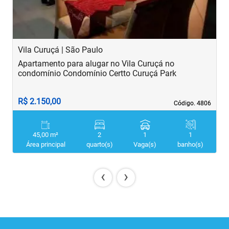
Vila Curuçá | São Paulo
S
Apartamento para alugar no Vila Curuçá no
A
condomínio Condomínio Certto Curuçá Park
R$ 2.150,00
R
Código. 4806
Código. 4806
45,00 m²
2
1
1
Área principal
quarto(s)
Vaga(s)
banho(s)
‹
›