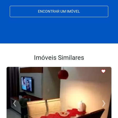
ENCONTRAR UM IMÓVEL
Imóveis Similares
<
<
<
<
<
‹
›
Previous
Next