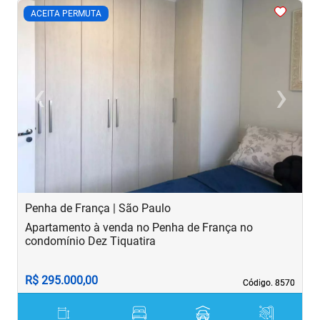
<
<
<
<
<
ACEITA PERMUTA
‹
›
Previous
Next
Penha de França | São Paulo
B
Apartamento à venda no Penha de França no
A
condomínio Dez Tiquatira
R$ 295.000,00
R
Código. 8570
Código. 8570