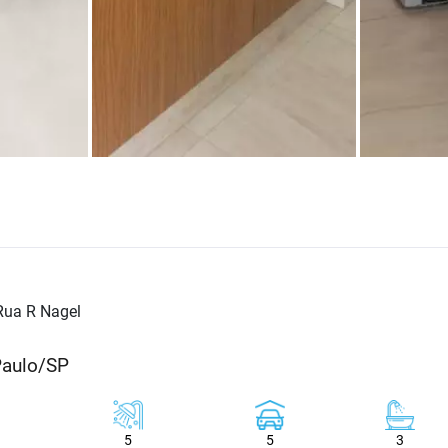
Rua R Nagel
Paulo/SP
5
5
3