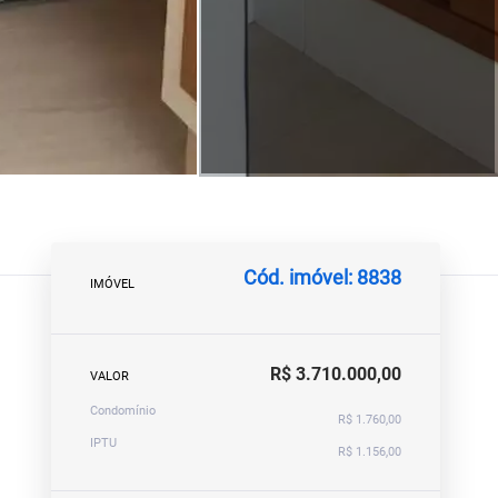
Cód. imóvel: 8838
IMÓVEL
R$ 3.710.000,00
VALOR
Condomínio
R$ 1.760,00
IPTU
R$ 1.156,00