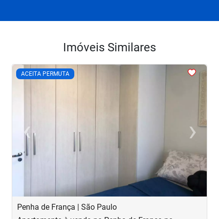
Imóveis Similares
<
<
<
<
<
ACEITA PERMUTA
‹
›
Previous
Next
Penha de França | São Paulo
B