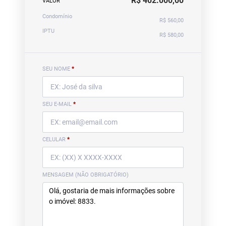
R$ 402.000,00
VALOR
Condomínio
R$ 560,00
IPTU
R$ 580,00
SEU NOME
*
SEU E-MAIL
*
CELULAR
*
MENSAGEM (NÃO OBRIGATÓRIO)