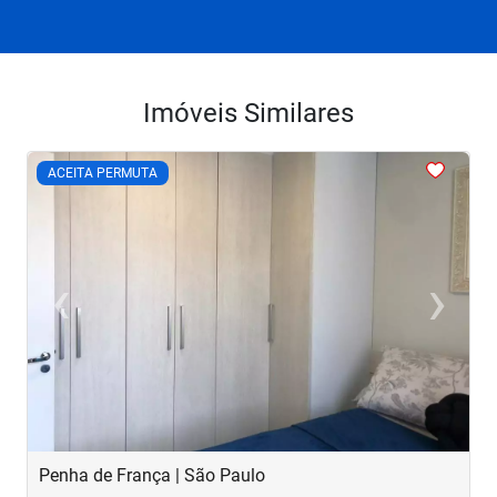
Imóveis Similares
<
<
<
<
<
ACEITA PERMUTA
‹
›
Previous
Next
Penha de França | São Paulo
B