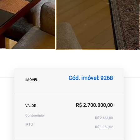
Cód. imóvel: 9268
IMÓVEL
R$ 2.700.000,00
VALOR
Condomínio
R$ 2.664,00
IPTU
R$ 1.160,52