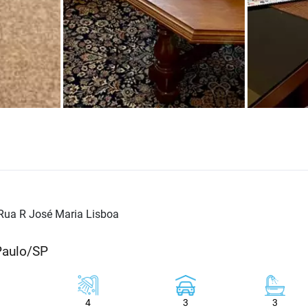
Rua R José Maria Lisboa
Paulo/SP
4
3
3