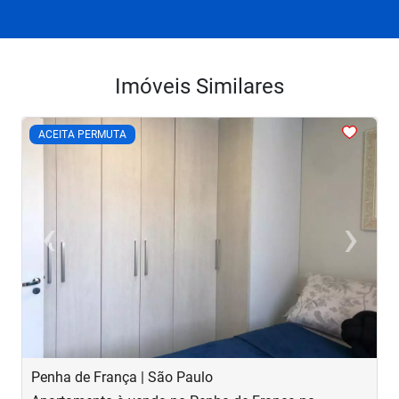
Imóveis Similares
<
<
<
<
<
ACEITA PERMUTA
‹
›
Previous
Next
Penha de França | São Paulo
B