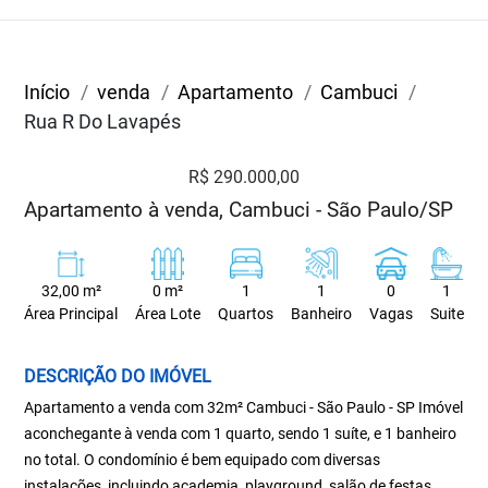
Início
venda
Apartamento
Cambuci
Rua R Do Lavapés
R$ 290.000,00
Apartamento à venda, Cambuci - São Paulo/SP
32,00 m²
0 m²
1
1
0
1
Área Principal
Área Lote
Quartos
Banheiro
Vagas
Suite
DESCRIÇÃO DO IMÓVEL
Apartamento a venda com 32m² Cambuci - São Paulo - SP Imóvel
aconchegante à venda com 1 quarto, sendo 1 suíte, e 1 banheiro
no total. O condomínio é bem equipado com diversas
instalações, incluindo academia, playground, salão de festas,