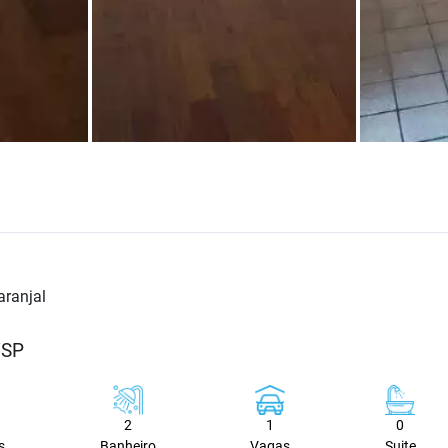
aranjal
/SP
2
1
0
s
Banheiro
Vagas
Suite