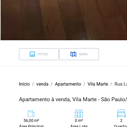
FOTOS
MAPA
Início
venda
Apartamento
Vila Marte
Rua L
Apartamento à venda, Vila Marte - São Paulo
56,00 m²
0 m²
2
Área Principal
Área Lote
Quarto