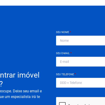
SEU NOME
*
SEU E-MAIL
*
ntrar imóvel
SEU TELEFONE
*
?
eocupe. Deixe seu email e
ue um especialista irá te