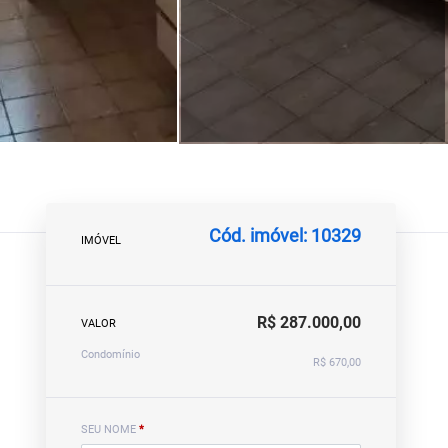
Cód. imóvel: 10329
IMÓVEL
R$ 287.000,00
VALOR
Condomínio
R$ 670,00
SEU NOME
*