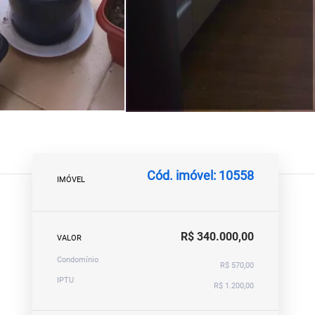
Cód. imóvel: 10558
IMÓVEL
R$ 340.000,00
VALOR
Condomínio
R$ 570,00
IPTU
R$ 1.200,00