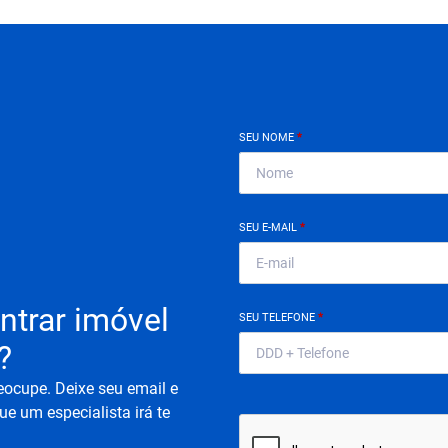
SEU NOME
*
SEU E-MAIL
*
ntrar imóvel
SEU TELEFONE
*
?
eocupe. Deixe seu email e
ue um especialista irá te