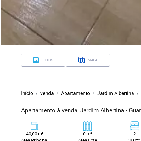
FOTOS
MAPA
Início
venda
Apartamento
Jardim Albertina
Apartamento à venda, Jardim Albertina - Gua
40,00 m²
0 m²
2
Área Principal
Área Lote
Quarto