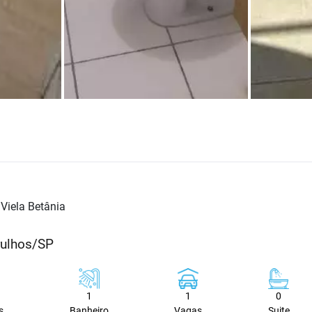
Viela Betânia
rulhos/SP
1
1
0
s
Banheiro
Vagas
Suite