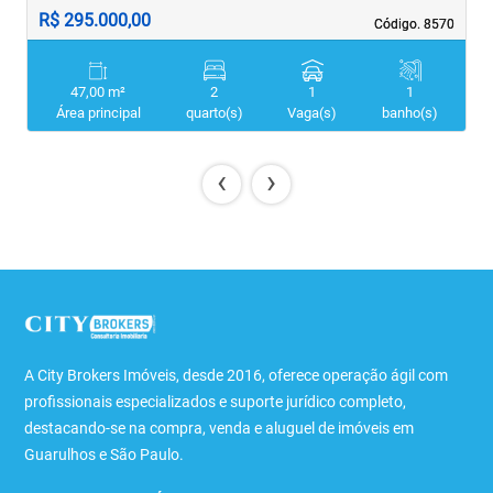
R$ 295.000,00
R
Código. 8570
Código. 8570
47,00 m²
2
1
1
Área principal
quarto(s)
Vaga(s)
banho(s)
‹
›
A City Brokers Imóveis, desde 2016, oferece operação ágil com
profissionais especializados e suporte jurídico completo,
destacando-se na compra, venda e aluguel de imóveis em
Guarulhos e São Paulo.