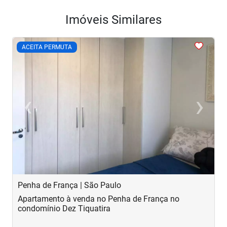
Imóveis Similares
<
<
<
<
<
ACEITA PERMUTA
‹
›
Previous
Next
Penha de França | São Paulo
B
Apartamento à venda no Penha de França no
A
condomínio Dez Tiquatira