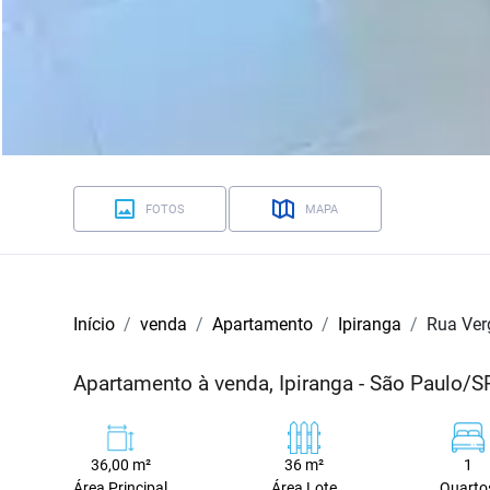
FOTOS
MAPA
Início
venda
Apartamento
Ipiranga
Rua Ver
Apartamento à venda, Ipiranga - São Paulo/S
36,00 m²
36 m²
1
Área Principal
Área Lote
Quarto