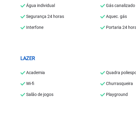
Água individual
Gás canalizado
Segurança 24 horas
Aquec. gás
Interfone
Portaria 24 hor
LAZER
Academia
Quadra poliespo
Wi-fi
Churrasqueira
Salão de jogos
Playground