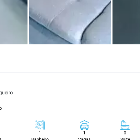
gueiro
P
1
1
0
s
Banheiro
Vagas
Suite