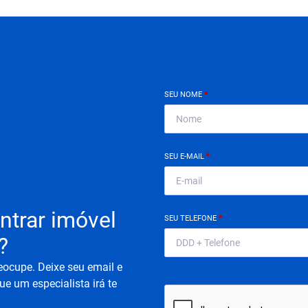
SEU NOME
*
SEU E-MAIL
*
ntrar imóvel
SEU TELEFONE
*
?
eocupe. Deixe seu email e
ue um especialista irá te