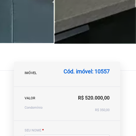
Cód. imóvel: 10557
IMÓVEL
R$ 520.000,00
VALOR
Condomínio
R$ 350,00
SEU NOME
*