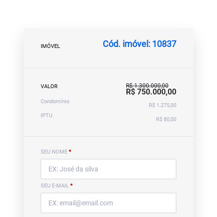
Cód. imóvel: 10837
IMÓVEL
R$ 1.300.000,00
VALOR
R$ 750.000,00
Condomínio
R$ 1.275,00
IPTU
R$ 80,00
SEU NOME
*
SEU E-MAIL
*