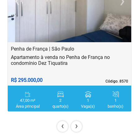
‹
›
Previous
Next
Penha de França | São Paulo
B
Apartamento à venda no Penha de França no
A
condomínio Dez Tiquatira
R$ 295.000,00
R
Código. 8570
Código. 8570
47,00 m²
2
1
1
Área principal
quarto(s)
Vaga(s)
banho(s)
‹
›