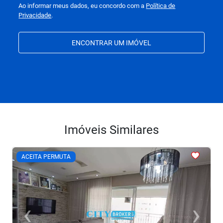
Ao informar meus dados, eu concordo com a
Política de
Privacidade
.
ENCONTRAR UM IMÓVEL
Imóveis Similares
<
<
<
<
<
ACEITA PERMUTA
‹
›
Previous
Next