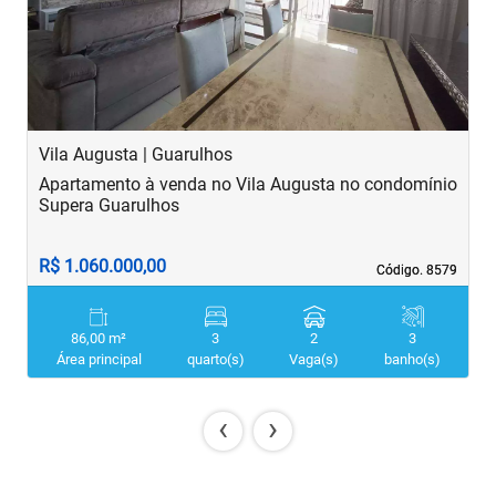
Vila Augusta | Guarulhos
V
Apartamento à venda no Vila Augusta no condomínio
A
Supera Guarulhos
R$ 1.060.000,00
R
Código. 8579
Código. 8579
86,00 m²
3
2
3
Área principal
quarto(s)
Vaga(s)
banho(s)
‹
›