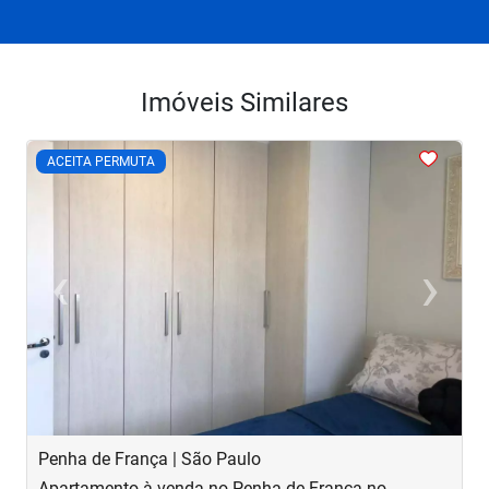
Imóveis Similares
<
<
<
<
<
ACEITA PERMUTA
‹
›
Previous
Next
Penha de França | São Paulo
B
Apartamento à venda no Penha de França no
A