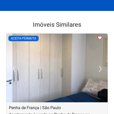
Imóveis Similares
<
<
<
<
<
ACEITA PERMUTA
‹
›
Previous
Next
Penha de França | São Paulo
B