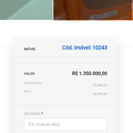
Cód. imóvel: 10243
IMÓVEL
R$ 1.350.000,00
VALOR
Condomínio
R$ 880,00
IPTU
R$ 400,00
SEU NOME
*