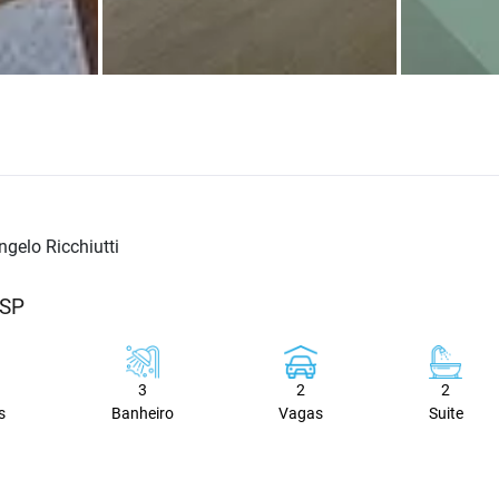
gelo Ricchiutti
/SP
3
2
2
s
Banheiro
Vagas
Suite