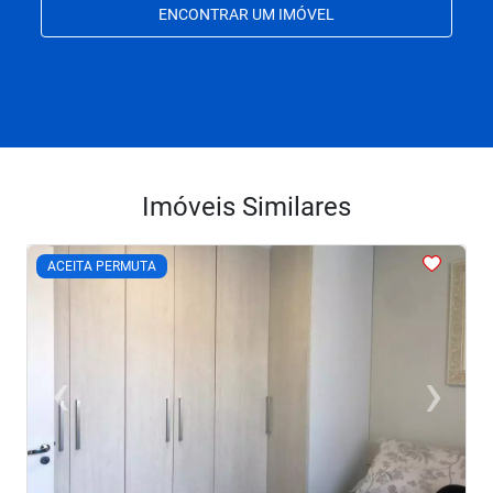
ENCONTRAR UM IMÓVEL
Imóveis Similares
<
<
<
<
<
ACEITA PERMUTA
‹
›
Previous
Next