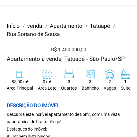
Início
venda
Apartamento
Tatuapé
Rua Soriano de Sousa
R$ 1.450.000,00
Apartamento à venda, Tatuapé - São Paulo/SP
85,00 m²
0 m²
3
3
2
1
Área Principal
Área Lote
Quartos
Banheiro
Vagas
Suite
DESCRIÇÃO DO IMÓVEL
Descubra este incrível apartamento de 85m², com uma vista
panorâmica de tirar o fôlego!
Destaques do imóvel:
85 m² bem distribuídos