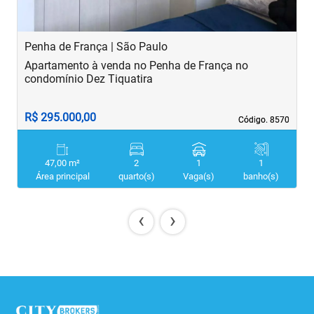
Penha de França | São Paulo
B
Apartamento à venda no Penha de França no
A
condomínio Dez Tiquatira
R$ 295.000,00
R
Código. 8570
Código. 8570
47,00 m²
2
1
1
Área principal
quarto(s)
Vaga(s)
banho(s)
‹
›