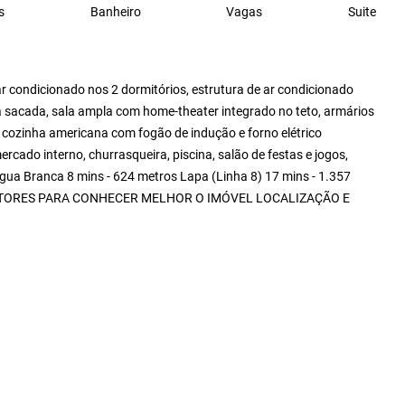
s
Banheiro
Vagas
Suite
ar condicionado nos 2 dormitórios, estrutura de ar condicionado
 na sacada, sala ampla com home-theater integrado no teto, armários
 cozinha americana com fogão de indução e forno elétrico
cado interno, churrasqueira, piscina, salão de festas e jogos,
ua Branca 8 mins - 624 metros Lapa (Linha 8) 17 mins - 1.357
ETORES PARA CONHECER MELHOR O IMÓVEL LOCALIZAÇÃO E