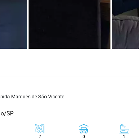
nida Marquês de São Vicente
lo/SP
2
0
1