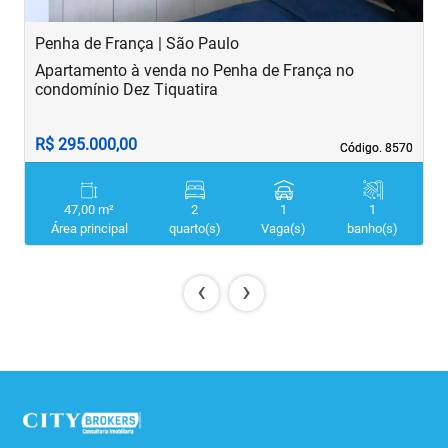
Penha de França | São Paulo
B
Apartamento à venda no Penha de França no
A
condomínio Dez Tiquatira
R$ 295.000,00
R
Código. 8570
Código. 8570
47,00 m²
2
1
1
Área principal
quarto(s)
Vaga(s)
banho(s)
‹
›