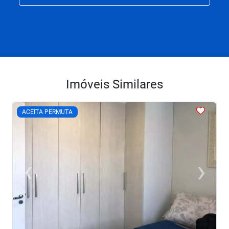
Imóveis Similares
<
<
<
<
<
ACEITA PERMUTA
‹
›
Previous
Next