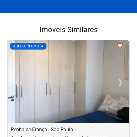
Imóveis Similares
<
<
<
<
<
ACEITA PERMUTA
‹
›
Previous
Next
Penha de França | São Paulo
B