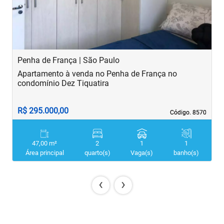
Penha de França | São Paulo
B
Apartamento à venda no Penha de França no
A
condomínio Dez Tiquatira
R$ 295.000,00
R
Código. 8570
Código. 8570
47,00 m²
2
1
1
Área principal
quarto(s)
Vaga(s)
banho(s)
‹
›