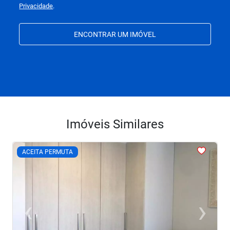
Privacidade
.
ENCONTRAR UM IMÓVEL
Imóveis Similares
<
<
<
<
<
ACEITA PERMUTA
‹
›
Previous
Next