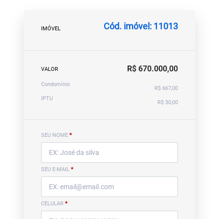
Cód. imóvel: 11013
IMÓVEL
R$ 670.000,00
VALOR
Condomínio
R$ 667,00
IPTU
R$ 30,00
SEU NOME
*
SEU E-MAIL
*
CELULAR
*