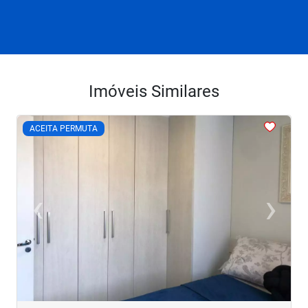
Imóveis Similares
<
<
<
<
<
ACEITA PERMUTA
‹
›
Previous
Next