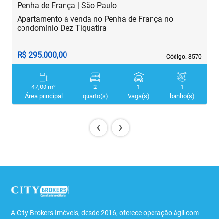
Penha de França | São Paulo
B
Apartamento à venda no Penha de França no
A
condomínio Dez Tiquatira
R$ 295.000,00
R
Código. 8570
Código. 8570
47,00 m²
2
1
1
Área principal
quarto(s)
Vaga(s)
banho(s)
‹
›
A City Brokers Imóveis, desde 2016, oferece operação ágil com