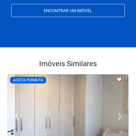
ENCONTRAR UM IMÓVEL
Imóveis Similares
<
<
<
<
<
ACEITA PERMUTA
‹
›
Previous
Next