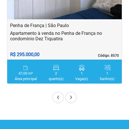
Penha de França | São Paulo
B
Apartamento à venda no Penha de França no
A
condomínio Dez Tiquatira
R$ 295.000,00
R
Código. 8570
Código. 8570
47,00 m²
2
1
1
Área principal
quarto(s)
Vaga(s)
banho(s)
‹
›