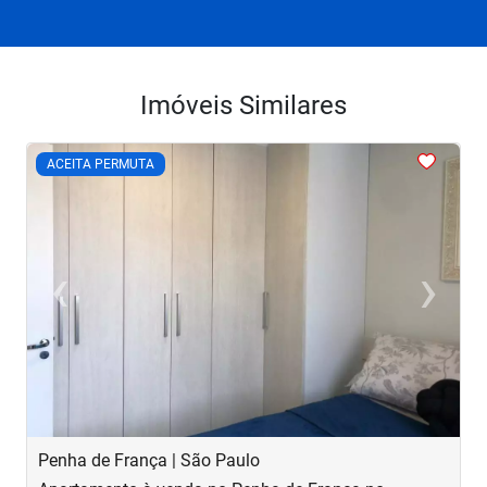
Imóveis Similares
<
<
<
<
<
ACEITA PERMUTA
‹
›
Previous
Next
Penha de França | São Paulo
B