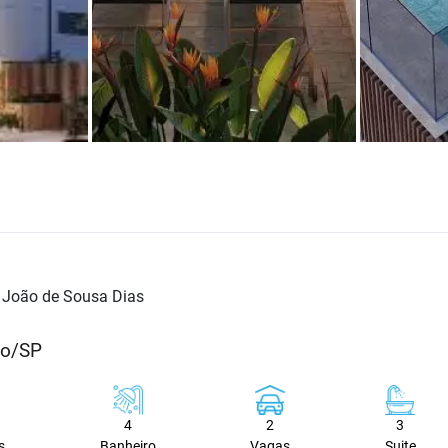
 João de Sousa Dias
lo/SP
4
2
3
s
Banheiro
Vagas
Suite