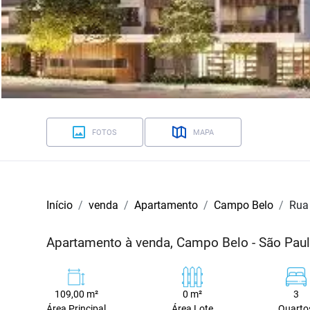
FOTOS
MAPA
Início
venda
Apartamento
Campo Belo
Rua
Apartamento à venda, Campo Belo - São Pau
109,00 m²
0 m²
3
Área Principal
Área Lote
Quarto