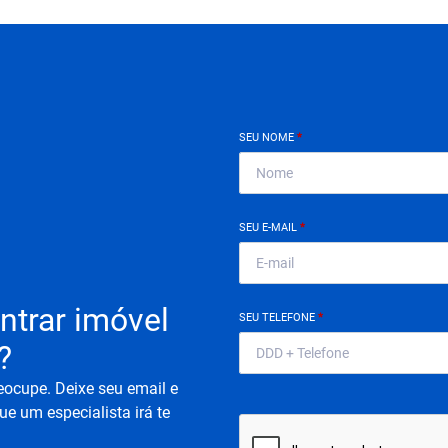
SEU NOME
*
SEU E-MAIL
*
ntrar imóvel
SEU TELEFONE
*
?
eocupe. Deixe seu email e
ue um especialista irá te