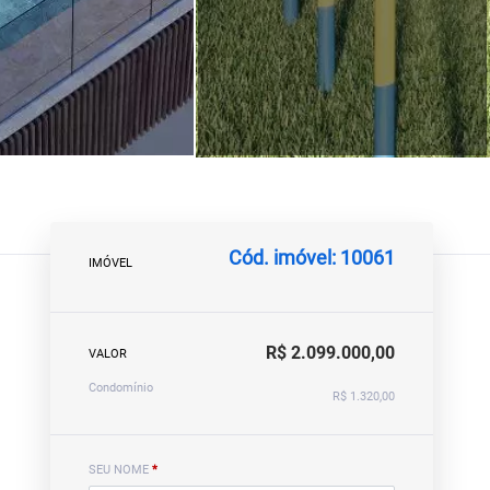
Cód. imóvel: 10061
IMÓVEL
R$ 2.099.000,00
VALOR
Condomínio
R$ 1.320,00
SEU NOME
*