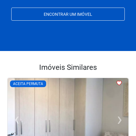
ENCONTRAR UM IMÓVEL
Imóveis Similares
<
<
<
<
<
ACEITA PERMUTA
‹
›
Previous
Next