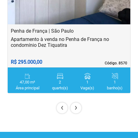
Penha de França | São Paulo
B
Apartamento à venda no Penha de França no
A
condomínio Dez Tiquatira
R$ 295.000,00
R
Código. 8570
Código. 8570
47,00 m²
2
1
1
Área principal
quarto(s)
Vaga(s)
banho(s)
‹
›