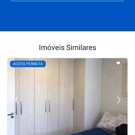
Imóveis Similares
<
<
<
<
<
ACEITA PERMUTA
‹
›
Previous
Next