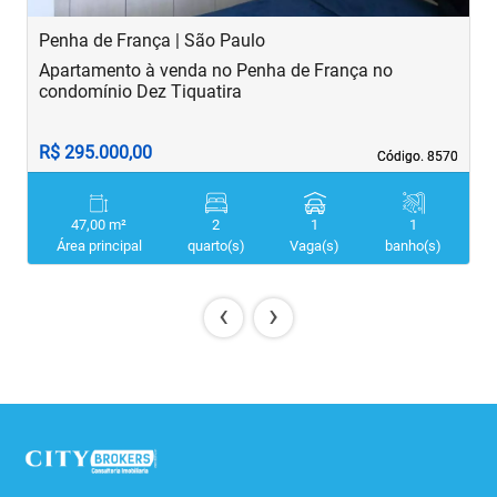
Penha de França | São Paulo
B
Apartamento à venda no Penha de França no
A
condomínio Dez Tiquatira
R$ 295.000,00
R
Código. 8570
Código. 8570
47,00 m²
2
1
1
Área principal
quarto(s)
Vaga(s)
banho(s)
‹
›