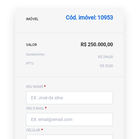
Cód. imóvel: 10953
IMÓVEL
R$ 250.000,00
VALOR
Condomínio
R$ 294,00
IPTU
R$ 20,00
SEU NOME
*
SEU E-MAIL
*
CELULAR
*