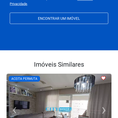
Privacidade
.
ENCONTRAR UM IMÓVEL
Imóveis Similares
<
<
<
<
<
ACEITA PERMUTA
‹
›
Previous
Next