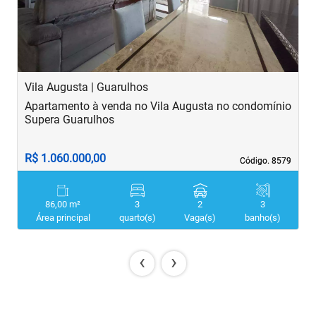
Vila Augusta | Guarulhos
V
Apartamento à venda no Vila Augusta no condomínio
A
Supera Guarulhos
R$ 1.060.000,00
R
Código. 8579
Código. 8579
86,00 m²
3
2
3
Área principal
quarto(s)
Vaga(s)
banho(s)
‹
›