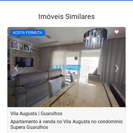
Imóveis Similares
<
<
<
<
<
ACEITA PERMUTA
‹
›
Previous
Next
Vila Augusta | Guarulhos
V
Apartamento à venda no Vila Augusta no condomínio
A
Supera Guarulhos