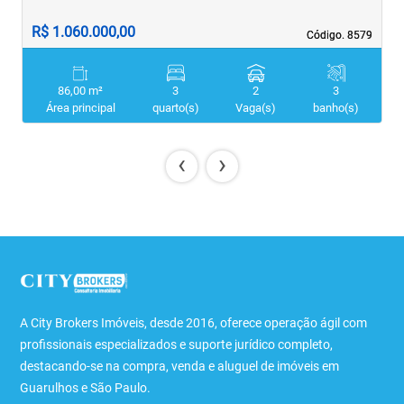
R$ 1.060.000,00
R
Código. 8579
Código. 8579
86,00 m²
3
2
3
Área principal
quarto(s)
Vaga(s)
banho(s)
‹
›
A City Brokers Imóveis, desde 2016, oferece operação ágil com
profissionais especializados e suporte jurídico completo,
destacando-se na compra, venda e aluguel de imóveis em
Guarulhos e São Paulo.