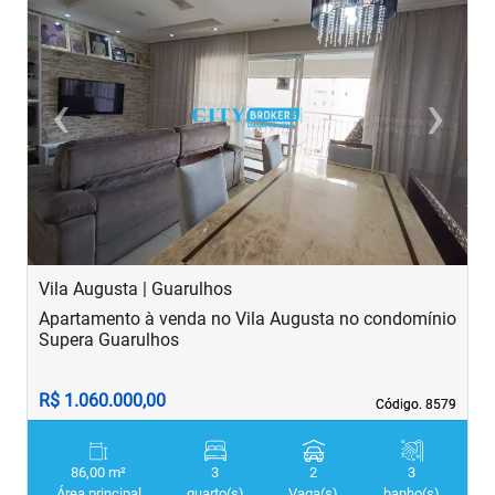
‹
›
Previous
Next
Vila Augusta | Guarulhos
V
Apartamento à venda no Vila Augusta no condomínio
A
Supera Guarulhos
R$ 1.060.000,00
R
Código. 8579
Código. 8579
86,00 m²
3
2
3
Área principal
quarto(s)
Vaga(s)
banho(s)