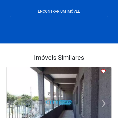
ENCONTRAR UM IMÓVEL
Imóveis Similares
<
<
<
<
<
‹
›
Previous
Next